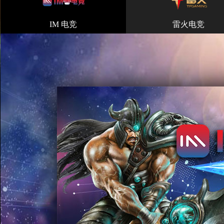
IM 电竞
雷火电竞