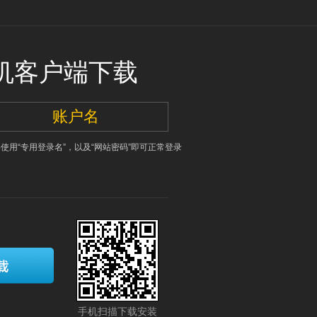
手机客户端下载
账户名
要使用“专用登录名”，以及“网站密码”即可正常登录
手机扫描下载安装