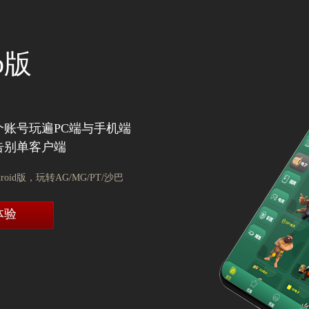
b版
个账号玩遍PC端与手机端
告别单客户端
roid版，玩转AG/MG/PT/沙巴
体验