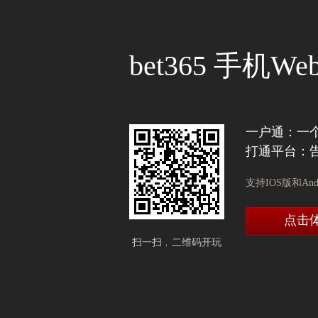
bet365 手机We
一户通：一
打通平台：
支持IOS版和And
点击
扫一扫﹐二维码开玩