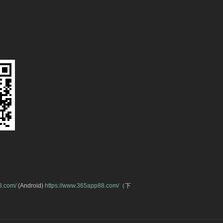
8.com/
(Android)
https://www.365app88.com/
（下