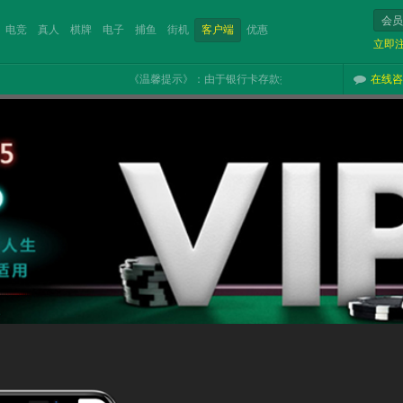
电竞
真人
棋牌
电子
捕鱼
街机
客户端
优惠
立即
《温馨提示》：由于银行卡存款提款监控严格，建议您游戏账户储备足
在线咨
N
雷火
VR
CHOICE
BBIN
365
CR
PP
BBIN
DB
YoPlay
DB
三昇
WE
VG
小艾