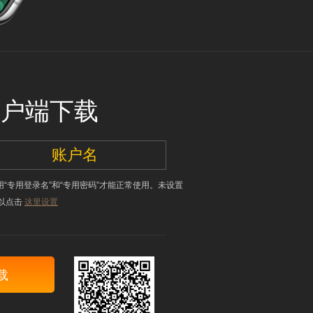
客户端下载
账户名
用“专用登录名”和“专用密码”才能正常使用。未设置
可以点击
这里设置
载