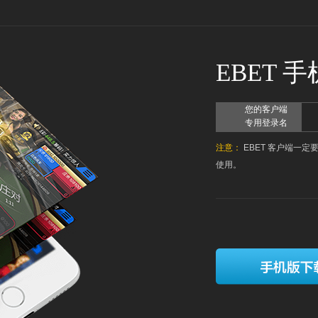
EBET 
您的客户端
专用登录名
注意：
EBET 客户端一定
使用。