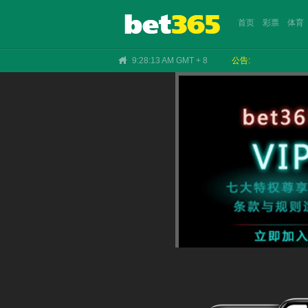
首页
彩票
体育
9:28:14 AM GMT + 8
公告:
NEXTSPIN
EEAI
沙巴
KS
IM
双赢
IM
WAZDA
CHOICE
ICG
乐游
IM